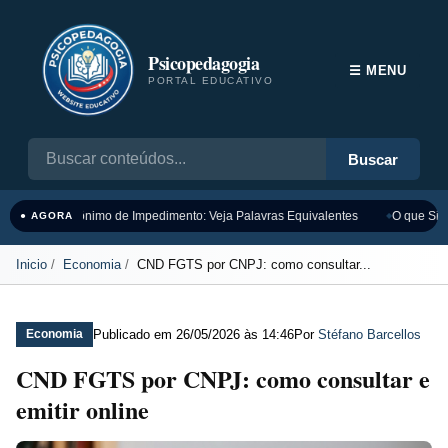
Psicopedagogia
☰ MENU
PORTAL EDUCATIVO
Buscar
Sinônimo de Impedimento: Veja Palavras Equivalentes
O que Sign
● AGORA
Inicio
Economia
CND FGTS por CNPJ: como consultar...
Publicado em
26/05/2026 às 14:46
Por
Stéfano Barcellos
Economia
CND FGTS por CNPJ: como consultar e
emitir online