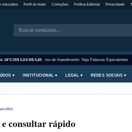
o educativo.
Perfil do Autor
Correções
Política Editorial
Privacidade
Sinônimo de Impedimento: Veja Palavras Equivalentes
o: 18°C
$
R$ 5,03
€
R$ 5,85
ÚDOS ▾
INSTITUCIONAL ▾
LEGAL ▾
REDES SOCIAIS ▾
arcellos
e consultar rápido