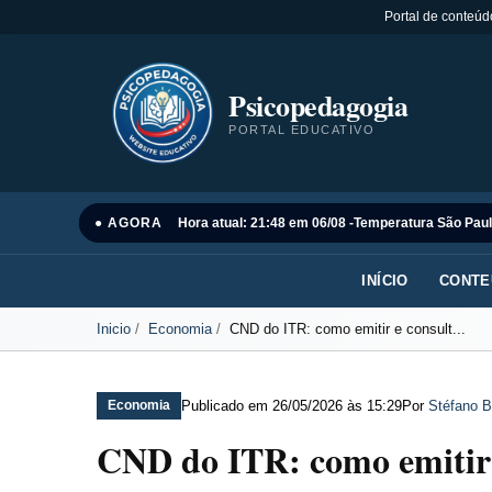
Portal de conteúd
Psicopedagogia
PORTAL EDUCATIVO
● AGORA
Hora atual: 21:48 em 06/08 -
Temperatura São Paul
INÍCIO
CONTE
Inicio
Economia
CND do ITR: como emitir e consult...
Publicado em
26/05/2026 às 15:29
Por
Stéfano B
Economia
CND do ITR: como emitir 