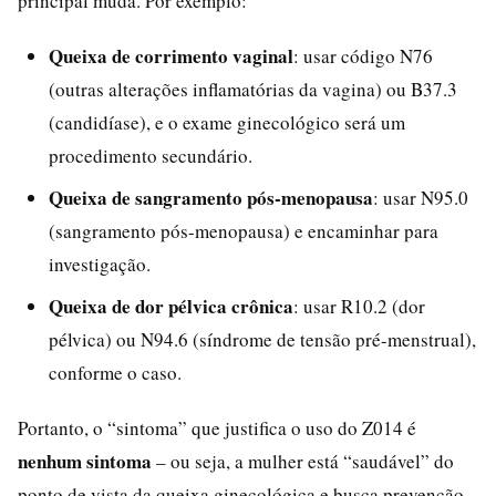
principal muda. Por exemplo:
Queixa de corrimento vaginal
: usar código N76
(outras alterações inflamatórias da vagina) ou B37.3
(candidíase), e o exame ginecológico será um
procedimento secundário.
Queixa de sangramento pós-menopausa
: usar N95.0
(sangramento pós-menopausa) e encaminhar para
investigação.
Queixa de dor pélvica crônica
: usar R10.2 (dor
pélvica) ou N94.6 (síndrome de tensão pré-menstrual),
conforme o caso.
Portanto, o “sintoma” que justifica o uso do Z014 é
nenhum sintoma
– ou seja, a mulher está “saudável” do
ponto de vista da queixa ginecológica e busca prevenção.