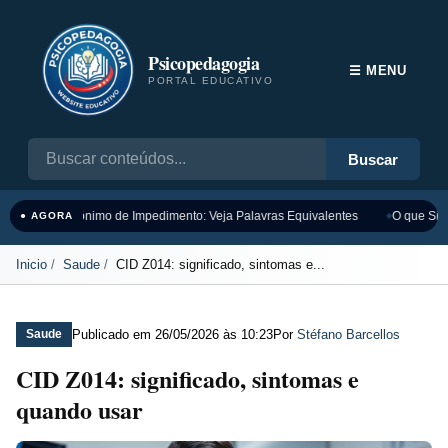
Psicopedagogia
☰ MENU
PORTAL EDUCATIVO
Buscar
Sinônimo de Impedimento: Veja Palavras Equivalentes
O que Sign
● AGORA
Inicio
Saude
CID Z014: significado, sintomas e...
Publicado em
26/05/2026 às 10:23
Por
Stéfano Barcellos
Saude
CID Z014: significado, sintomas e
quando usar