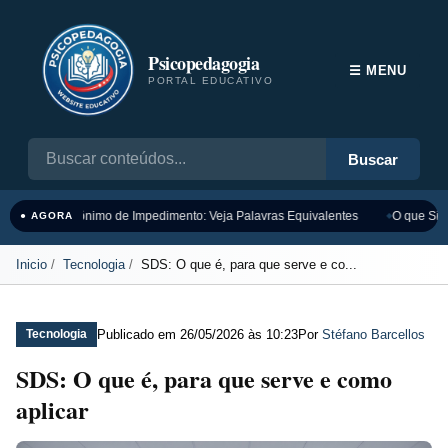
Psicopedagogia
☰ MENU
PORTAL EDUCATIVO
Buscar
Sinônimo de Impedimento: Veja Palavras Equivalentes
O que Sign
● AGORA
Inicio
Tecnologia
SDS: O que é, para que serve e co...
Publicado em
26/05/2026 às 10:23
Por
Stéfano Barcellos
Tecnologia
SDS: O que é, para que serve e como
aplicar