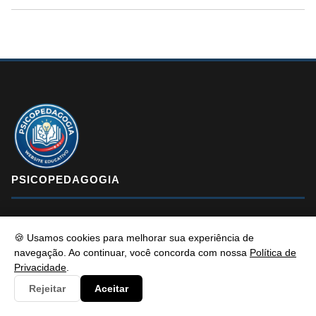
PSICOPEDAGOGIA
Psicopedagogia é um portal de conteúdo educativo e atualizado
🍪 Usamos cookies para melhorar sua experiência de
com foco em informar e resolver os problemas dos alunos de
navegação. Ao continuar, você concorda com nossa
Política de
Privacidade
.
maneira eficaz. Fique à vontade para entrar em contato, estamos
sempre pronto a te ouvir.
Rejeitar
Aceitar