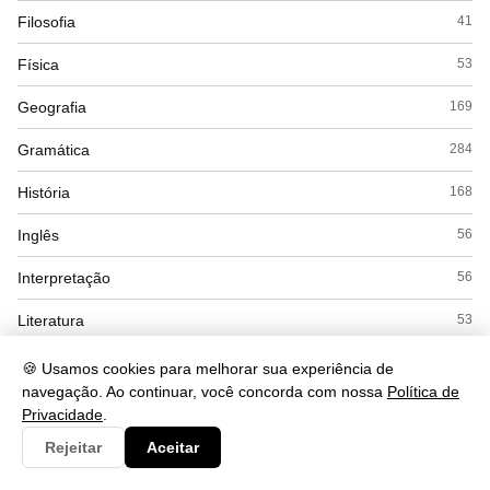
Filosofia
41
Física
53
Geografia
169
Gramática
284
História
168
Inglês
56
Interpretação
56
Literatura
53
Matemática
169
🍪 Usamos cookies para melhorar sua experiência de
navegação. Ao continuar, você concorda com nossa
Política de
Politica
22
Privacidade
.
Rejeitar
Aceitar
Química
104