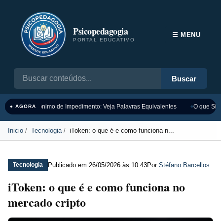
Psicopedagogia
☰ MENU
PORTAL EDUCATIVO
Buscar
Sinônimo de Impedimento: Veja Palavras Equivalentes
O que Sign
● AGORA
Inicio
Tecnologia
iToken: o que é e como funciona n...
Publicado em
26/05/2026 às 10:43
Por
Stéfano Barcellos
Tecnologia
iToken: o que é e como funciona no
mercado cripto