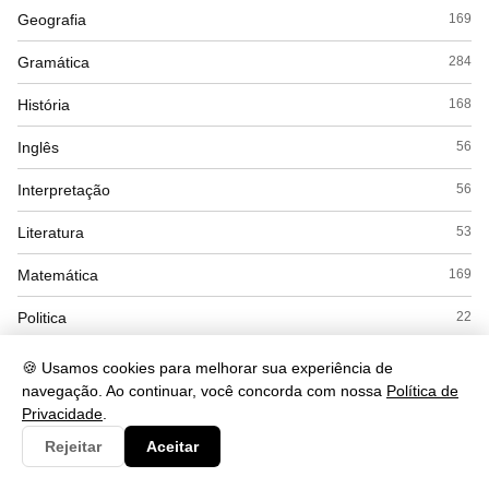
Geografia
169
Gramática
284
História
168
Inglês
56
Interpretação
56
Literatura
53
Matemática
169
Politica
22
Química
104
🍪 Usamos cookies para melhorar sua experiência de
navegação. Ao continuar, você concorda com nossa
Política de
Redação
12
Privacidade
.
Saude
490
Rejeitar
Aceitar
Seguranca
93