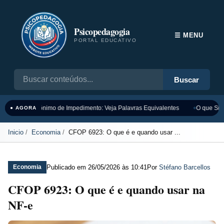
Psicopedagogia
☰ MENU
PORTAL EDUCATIVO
Buscar
Sinônimo de Impedimento: Veja Palavras Equivalentes
O que Sign
● AGORA
Inicio
Economia
CFOP 6923: O que é e quando usar ...
Publicado em
26/05/2026 às 10:41
Por
Stéfano Barcellos
Economia
CFOP 6923: O que é e quando usar na
NF-e