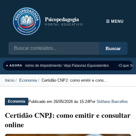
Psicopedagogia
☰ MENU
PORTAL EDUCATIVO
Buscar
Sinônimo de Impedimento: Veja Palavras Equivalentes
O que Sign
● AGORA
Inicio
Economia
Certidão CNPJ: como emitir e cons...
Publicado em
26/05/2026 às 15:24
Por
Stéfano Barcellos
Economia
Certidão CNPJ: como emitir e consultar
online