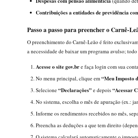
Despesas com pensão alimentícia
(quando det
Contribuições a entidades de previdência c
Passo a passo para preencher o Carnê‑Le
O preenchimento do Carnê‑Leão é feito exclusiva
a necessidade de baixar um programa avulso; todo o
Acesse o site gov.br
e faça login com sua conta
“Meu Imposto 
No menu principal, clique em
“Declarações”
“Acessar 
Selecione
e depois
No sistema, escolha o mês de apuração (ex.: ja
Informe os rendimentos recebidos no mês, separa
Preencha as deduções a que tem direito (depen
O sistema calculará automaticamente o impost