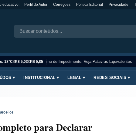
o educativo.
Perfil do Autor
Correções
Política Editorial
Privacidade
Sinônimo de Impedimento: Veja Palavras Equivalentes
o: 18°C
$
R$ 5,03
€
R$ 5,85
ÚDOS ▾
INSTITUCIONAL ▾
LEGAL ▾
REDES SOCIAIS ▾
arcellos
ompleto para Declarar