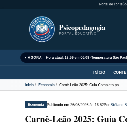
Portal de conteúd
Psicopedagogia
PORTAL EDUCATIVO
● AGORA
Hora atual: 18:59 em 06/08 -
Temperatura São Paul
INÍCIO
CONTE
Inicio
Economia
Carnê-Leão 2025: Guia Completo pa...
Publicado em
26/05/2026 às 16:52
Por
Stéfano B
Economia
Carnê-Leão 2025: Guia C