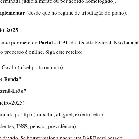
erminada judicialmente ou por acordo homologado).
omplementar
(desde que no regime de tributação do plano).
ão 2025
Portal e‑CAC
mente por meio do
da Receita Federal. Não há mai
 processo é online. Siga este roteiro:
 Gov.br (nível prata ou ouro).
de Renda”
.
Carnê‑Leão”
.
neiro/2025).
ndo por tipo (trabalho, aluguel, exterior etc.).
dentes, INSS, pensão, previdência).
o devido. Se houver valor a pagar, um DARF será gerado.