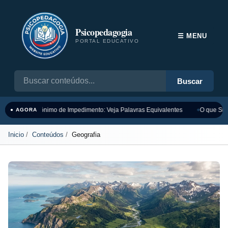
Psicopedagogia
☰ MENU
PORTAL EDUCATIVO
Buscar
Sinônimo de Impedimento: Veja Palavras Equivalentes
O que Sign
● AGORA
Inicio
Conteúdos
Geografia