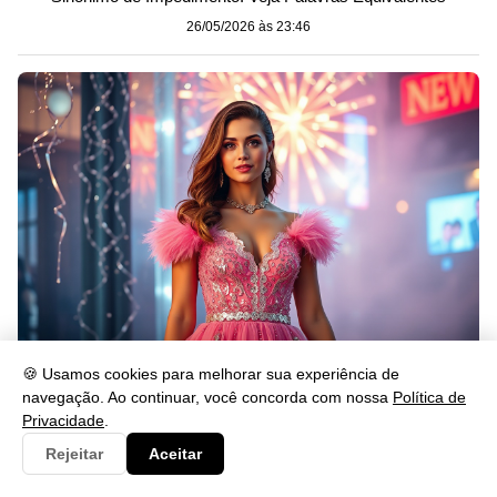
26/05/2026 às 23:46
O que Significa Passar o Ano Novo de Rosa?
🍪 Usamos cookies para melhorar sua experiência de
navegação. Ao continuar, você concorda com nossa
Política de
26/05/2026 às 23:46
Privacidade
.
Rejeitar
Aceitar