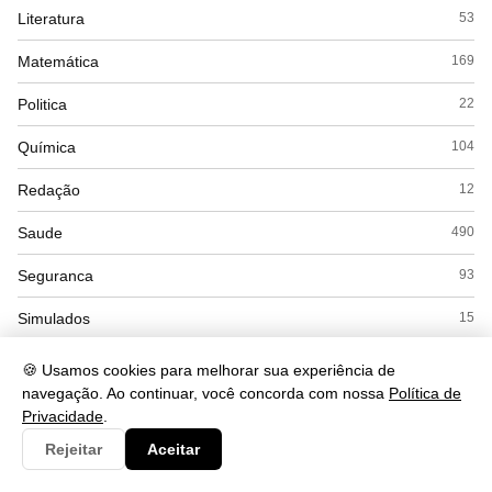
Literatura
53
Matemática
169
Politica
22
Química
104
Redação
12
Saude
490
Seguranca
93
Simulados
15
Sociologia
45
🍪 Usamos cookies para melhorar sua experiência de
navegação. Ao continuar, você concorda com nossa
Política de
Tecnologia
430
Privacidade
.
Turismo
32
Rejeitar
Aceitar
Vocabulário
1468