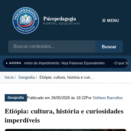
Psicopedagogia
☰ MENU
PORTAL EDUCATIVO
Buscar
Sinônimo de Impedimento: Veja Palavras Equivalentes
O que Sign
● AGORA
Inicio
Geografia
Etiópia: cultura, história e curi...
Publicado em
26/05/2026 às 19:22
Por
Stéfano Barcellos
Geografia
Etiópia: cultura, história e curiosidades
imperdíveis