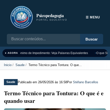
Psicopedagogia
☰ MENU
PORTAL EDUCATIVO
Buscar
Sinônimo de Impedimento: Veja Palavras Equivalentes
O que Sign
● AGORA
Inicio
Saude
Termo Técnico para Tontura: O que...
Publicado em
26/05/2026 às 16:58
Por
Stéfano Barcellos
Saude
Termo Técnico para Tontura: O que é e
quando usar