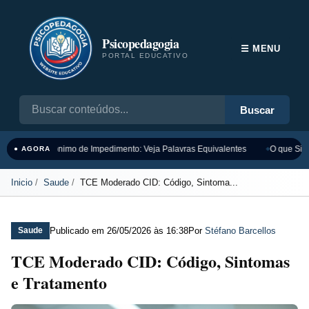
Psicopedagogia
☰ MENU
PORTAL EDUCATIVO
Buscar
Sinônimo de Impedimento: Veja Palavras Equivalentes
O que Sign
● AGORA
Inicio
Saude
TCE Moderado CID: Código, Sintoma...
Publicado em
26/05/2026 às 16:38
Por
Stéfano Barcellos
Saude
TCE Moderado CID: Código, Sintomas
e Tratamento