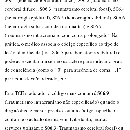
S06.1 (edema cerebral traumático), S06.2 (traumatismo
cerebral difuso), S06.3 (traumatismo cerebral focal), S06.4
(hemorragia epidural), S06.5 (hemorragia subdural), S06.6
(hemorragia subaracnoidea traumática) e S06.7
(traumatismo intracraniano com coma prolongado). Na
prática, o médico associa o código específico ao tipo de
lesão identificada (ex.: S06.5 para hematoma subdural) e
pode acrescentar um sétimo caractere para indicar o grau
de consciência (como o “.0” para ausência de coma, “.1”
para coma leve/moderado, etc.).
S06.9
Para TCE moderado, o código mais comum é
(Traumatismo intracraniano não especificado) quando o
diagnóstico é menos preciso, ou um código específico
conforme o achado de imagem. Entretanto, muitos
S06.3
serviços utilizam o
(Traumatismo cerebral focal) ou