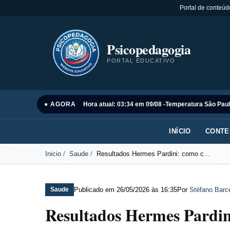
Portal de conteúd
Psicopedagogia
PORTAL EDUCATIVO
● AGORA
Hora atual: 03:34 em 09/08 -
Temperatura São Paul
INÍCIO
CONTE
Inicio
Saude
Resultados Hermes Pardini: como c...
Publicado em
26/05/2026 às 16:35
Por
Stéfano Barce
Saude
Resultados Hermes Pardin