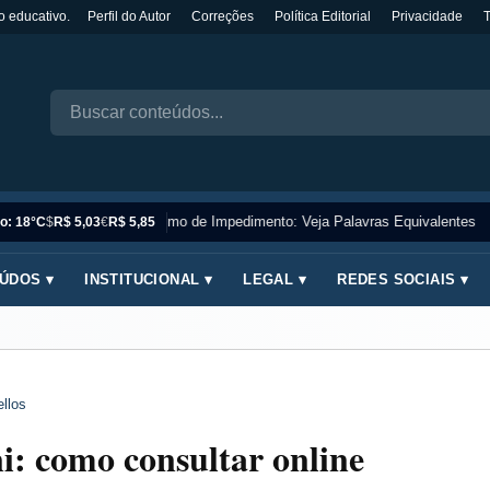
o educativo.
Perfil do Autor
Correções
Política Editorial
Privacidade
Sinônimo de Impedimento: Veja Palavras Equivalentes
o: 18°C
$
R$ 5,03
€
R$ 5,85
ÚDOS ▾
INSTITUCIONAL ▾
LEGAL ▾
REDES SOCIAIS ▾
llos
i: como consultar online