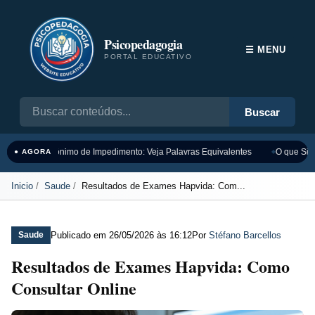
Psicopedagogia
☰ MENU
PORTAL EDUCATIVO
Buscar
Sinônimo de Impedimento: Veja Palavras Equivalentes
O que Sign
● AGORA
Inicio
Saude
Resultados de Exames Hapvida: Com...
Publicado em
26/05/2026 às 16:12
Por
Stéfano Barcellos
Saude
Resultados de Exames Hapvida: Como
Consultar Online