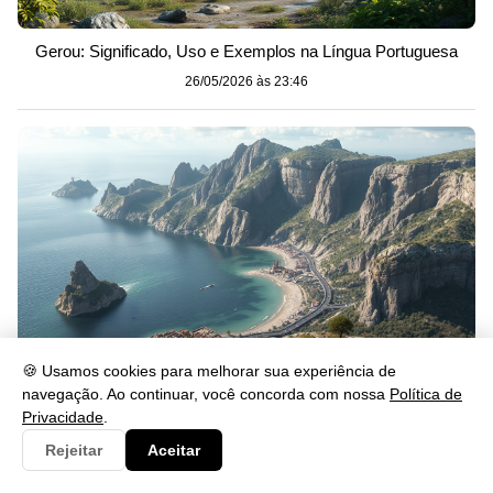
Gerou: Significado, Uso e Exemplos na Língua Portuguesa
26/05/2026 às 23:46
🍪 Usamos cookies para melhorar sua experiência de
navegação. Ao continuar, você concorda com nossa
Política de
Privacidade
.
Se lascar: significado, uso e exemplos na prática
Rejeitar
Aceitar
26/05/2026 às 23:46