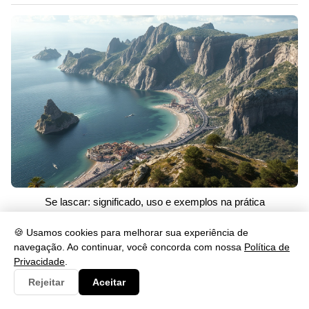
Se lascar: significado, uso e exemplos na prática
26/05/2026 às 23:46
🍪 Usamos cookies para melhorar sua experiência de
navegação. Ao continuar, você concorda com nossa
Política de
Privacidade
.
Categorias
Rejeitar
Aceitar
Artes
230