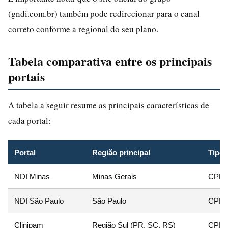
(gndi.com.br) também pode redirecionar para o canal
correto conforme a regional do seu plano.
Tabela comparativa entre os principais
portais
A tabela a seguir resume as principais características de
cada portal:
Portal
Região principal
Tipo 
NDI Minas
Minas Gerais
CPF +
NDI São Paulo
São Paulo
CPF +
Clinipam
Região Sul (PR, SC, RS)
CPF +