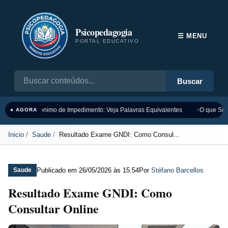
Psicopedagogia
☰ MENU
PORTAL EDUCATIVO
Buscar
Sinônimo de Impedimento: Veja Palavras Equivalentes
O que Sign
● AGORA
Inicio
Saude
Resultado Exame GNDI: Como Consul...
Publicado em
26/05/2026 às 15:54
Por
Stéfano Barcellos
Saude
Resultado Exame GNDI: Como
Consultar Online