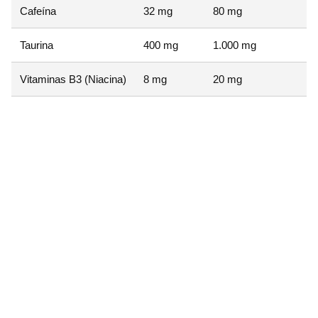
Cafeína
32 mg
80 mg
E
Taurina
400 mg
1.000 mg
P
Vitaminas B3 (Niacina)
8 mg
20 mg
1
2
A
N
O
A