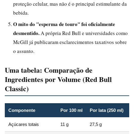
proteção celular, mas não é o principal estimulante da
bebida.
O mito do "esperma de touro" foi oficialmente
desmentido.
A própria Red Bull e universidades como
McGill já publicaram esclarecimentos taxativos sobre
o assunto.
Uma tabela: Comparação de
Ingredientes por Volume (Red Bull
Classic)
Componente
Por 100 ml
Por lata (250 ml)
O
Açúcares totais
11 g
27,5 g
S