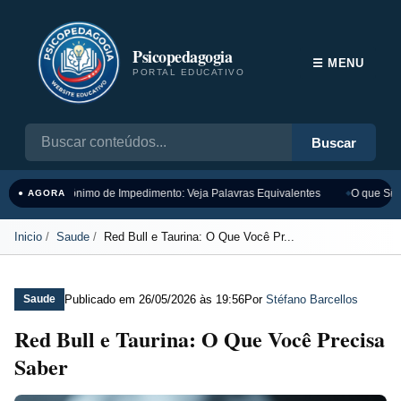
Psicopedagogia
☰ MENU
PORTAL EDUCATIVO
Buscar
Sinônimo de Impedimento: Veja Palavras Equivalentes
O que Sign
● AGORA
Inicio
Saude
Red Bull e Taurina: O Que Você Pr...
Publicado em
26/05/2026 às 19:56
Por
Stéfano Barcellos
Saude
Red Bull e Taurina: O Que Você Precisa
Saber