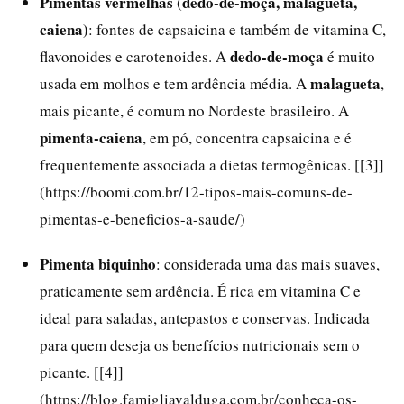
Pimentas vermelhas (dedo-de-moça, malagueta,
caiena)
: fontes de capsaicina e também de vitamina C,
dedo-de-moça
flavonoides e carotenoides. A
é muito
malagueta
usada em molhos e tem ardência média. A
,
mais picante, é comum no Nordeste brasileiro. A
pimenta-caiena
, em pó, concentra capsaicina e é
frequentemente associada a dietas termogênicas. [[3]]
(https://boomi.com.br/12-tipos-mais-comuns-de-
pimentas-e-beneficios-a-saude/)
Pimenta biquinho
: considerada uma das mais suaves,
praticamente sem ardência. É rica em vitamina C e
ideal para saladas, antepastos e conservas. Indicada
para quem deseja os benefícios nutricionais sem o
picante. [[4]]
(https://blog.famigliavalduga.com.br/conheca-os-