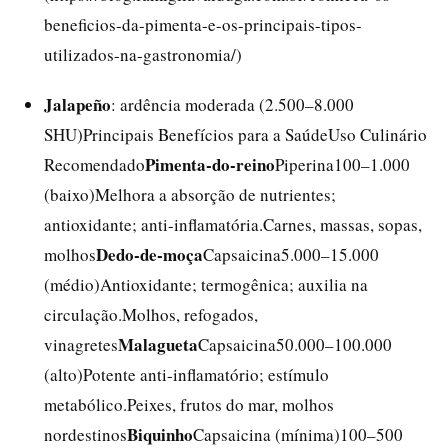
beneficios-da-pimenta-e-os-principais-tipos-
utilizados-na-gastronomia/)
Jalapeño
: ardência moderada (2.500–8.000
SHU)Principais Benefícios para a SaúdeUso Culinário
Pimenta-do-reino
Recomendado
Piperina100–1.000
(baixo)Melhora a absorção de nutrientes;
antioxidante; anti-inflamatória.Carnes, massas, sopas,
Dedo-de-moça
molhos
Capsaicina5.000–15.000
(médio)Antioxidante; termogênica; auxilia na
circulação.Molhos, refogados,
Malagueta
vinagretes
Capsaicina50.000–100.000
(alto)Potente anti-inflamatório; estímulo
metabólico.Peixes, frutos do mar, molhos
Biquinho
nordestinos
Capsaicina (mínima)100–500