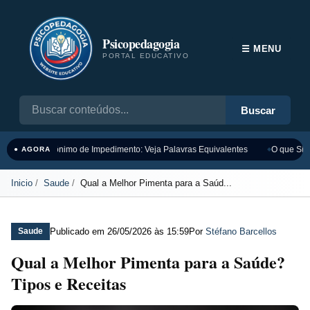
Psicopedagogia
☰ MENU
PORTAL EDUCATIVO
Buscar
Sinônimo de Impedimento: Veja Palavras Equivalentes
O que Sign
● AGORA
Inicio
Saude
Qual a Melhor Pimenta para a Saúd...
Publicado em
26/05/2026 às 15:59
Por
Stéfano Barcellos
Saude
Qual a Melhor Pimenta para a Saúde?
Tipos e Receitas