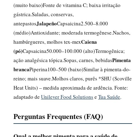
(muito baixo)Fonte de vitamina C; baixa irritação
gástrica.Saladas, conservas,
Jalapeño
antepastos
Capsaicina2.500–8.000
(médio)Antioxidante; moderada termogênese.Nachos,
Caiena
hambúrgueres, molhos tex-mex
(pó)
Capsaicina50.000–100.000 (alto)Termogênica;
Pimenta
ação analgésica tópica.Sopas, carnes, bebidas
branca
Piperina100–500 (baixo)Similar à pimenta-do-
reino; mais suave.Molhos claros, purês *SHU (Scoville
Heat Units) – medida aproximada de ardência. Fonte:
adaptado de
Unilever Food Solutions
e
Tua Saúde
.
Perguntas Frequentes (FAQ)
Qual a melhor pimenta para a saúde de