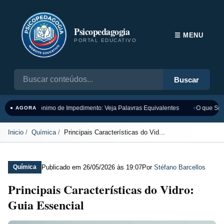
Psicopedagogia
☰ MENU
PORTAL EDUCATIVO
Buscar
Sinônimo de Impedimento: Veja Palavras Equivalentes
O que Sign
● AGORA
Inicio
Química
Principais Características do Vid...
Publicado em
26/05/2026 às 19:07
Por
Stéfano Barcellos
Química
Principais Características do Vidro:
Guia Essencial