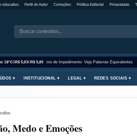
o educativo.
Perfil do Autor
Correções
Política Editorial
Privacidade
Sinônimo de Impedimento: Veja Palavras Equivalentes
o: 18°C
$
R$ 5,03
€
R$ 5,85
ÚDOS ▾
INSTITUCIONAL ▾
LEGAL ▾
REDES SOCIAIS ▾
cellos
ão, Medo e Emoções