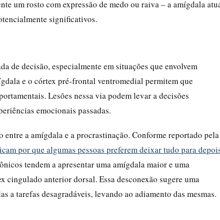
nte um rosto com expressão de medo ou raiva – a amígdala atu
tencialmente significativos.
a de decisão, especialmente em situações que envolvem
ígdala e o córtex pré-frontal ventromedial permitem que
ortamentais. Lesões nessa via podem levar a decisões
periências emocionais passadas.
o entre a amígdala e a procrastinação. Conforme reportado pela
icam por que algumas pessoas preferem deixar tudo para depoi
rônicos tendem a apresentar uma amígdala maior e uma
tex cingulado anterior dorsal. Essa desconexão sugere uma
das a tarefas desagradáveis, levando ao adiamento das mesmas.