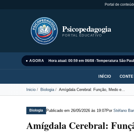
Portal de conteúd
Psicopedagogia
PORTAL EDUCATIVO
● AGORA
Hora atual: 00:59 em 06/08 -
Temperatura São Paul
INÍCIO
CONTE
Inicio
Biologia
Amígdala Cerebral: Função, Medo e...
Publicado em
26/05/2026 às 19:07
Por
Stéfano Bar
Biologia
Amígdala Cerebral: Funç