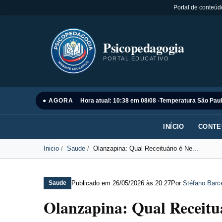
Portal de conteúd
Psicopedagogia
PORTAL EDUCATIVO
● AGORA
Hora atual: 10:38 em 08/08 -
Temperatura São Paul
INÍCIO
CONTE
Inicio
Saude
Olanzapina: Qual Receituário é Ne...
Publicado em
26/05/2026 às 20:27
Por
Stéfano Barce
Saude
Olanzapina: Qual Receituá