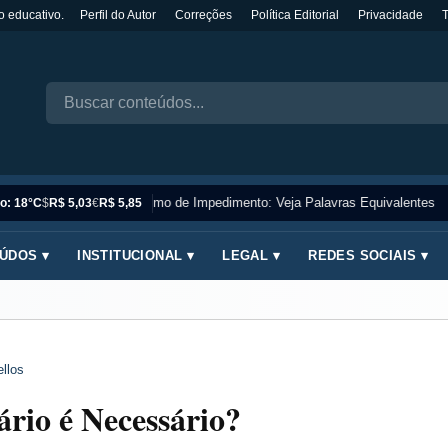
o educativo.
Perfil do Autor
Correções
Política Editorial
Privacidade
Sinônimo de Impedimento: Veja Palavras Equivalentes
o: 18°C
$
R$ 5,03
€
R$ 5,85
ÚDOS ▾
INSTITUCIONAL ▾
LEGAL ▾
REDES SOCIAIS ▾
llos
rio é Necessário?