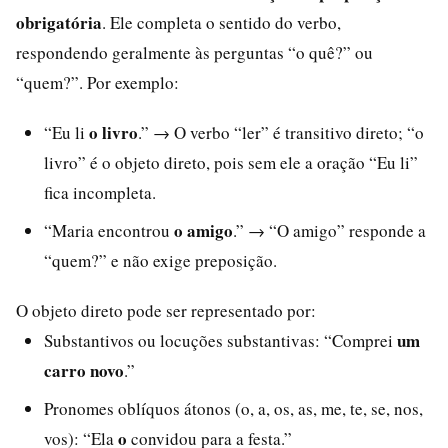
obrigatória
. Ele completa o sentido do verbo,
respondendo geralmente às perguntas “o quê?” ou
“quem?”. Por exemplo:
o livro
“Eu li
.” → O verbo “ler” é transitivo direto; “o
livro” é o objeto direto, pois sem ele a oração “Eu li”
fica incompleta.
o amigo
“Maria encontrou
.” → “O amigo” responde a
“quem?” e não exige preposição.
O objeto direto pode ser representado por:
um
Substantivos ou locuções substantivas: “Comprei
carro novo
.”
Pronomes oblíquos átonos (o, a, os, as, me, te, se, nos,
o
vos): “Ela
convidou para a festa.”