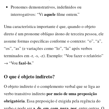
Pronomes demonstrativos, indefinidos ou
aquele
interrogativos: “Vi
filme ontem.”
Uma característica importante é que, quando o objeto
direto é um pronome oblíquo átono de terceira pessoa, ele
assume formas específicas conforme o contexto: “o”, “a”,
“os”, “as” (e variações como “lo”, “la” após verbos
terminados em -r, -s, -z). Exemplo: “Vou fazer o relatório”
fazê-lo
→ “Vou
.”
O que é objeto indireto?
O objeto indireto é o complemento verbal que se liga ao
por meio de uma preposição
verbo transitivo indireto
obrigatória
. Essa preposição é exigida pela regência do
a, de, em, com, para, por
verbo e pode ser
, entre outras. O