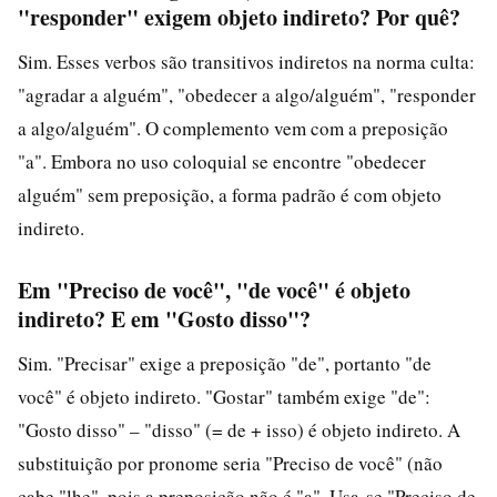
"responder" exigem objeto indireto? Por quê?
Sim. Esses verbos são transitivos indiretos na norma culta:
"agradar a alguém", "obedecer a algo/alguém", "responder
a algo/alguém". O complemento vem com a preposição
"a". Embora no uso coloquial se encontre "obedecer
alguém" sem preposição, a forma padrão é com objeto
indireto.
Em "Preciso de você", "de você" é objeto
indireto? E em "Gosto disso"?
Sim. "Precisar" exige a preposição "de", portanto "de
você" é objeto indireto. "Gostar" também exige "de":
"Gosto disso" – "disso" (= de + isso) é objeto indireto. A
substituição por pronome seria "Preciso de você" (não
cabe "lhe", pois a preposição não é "a". Usa-se "Preciso de