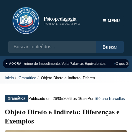
Psicopedagogia
☰ MENU
PORTAL EDUCATIVO
Buscar
Sinônimo de Impedimento: Veja Palavras Equivalentes
O que Sign
● AGORA
Inicio
Gramática
Objeto Direto e Indireto: Diferen...
Publicado em
26/05/2026 às 16:56
Por
Stéfano Barcellos
Gramática
Objeto Direto e Indireto: Diferenças e
Exemplos