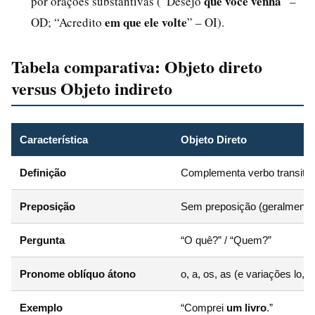
que você venha
por orações substantivas (“Desejo
” –
em que ele volte
OD; “Acredito
” – OI).
Tabela comparativa: Objeto direto
versus Objeto indireto
Característica
Objeto Direto
Definição
Complementa verbo transitivo
Preposição
Sem preposição (geralmente
Pergunta
“O quê?” / “Quem?”
Pronome oblíquo átono
o, a, os, as (e variações lo, la
Exemplo
“Comprei
um livro
.”