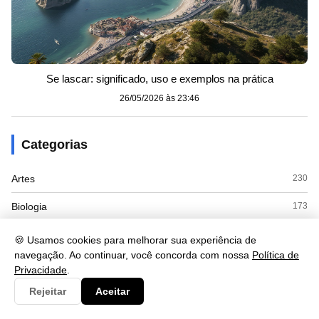
Se lascar: significado, uso e exemplos na prática
26/05/2026 às 23:46
Categorias
Artes
230
Biologia
173
Clima
9
🍪 Usamos cookies para melhorar sua experiência de
navegação. Ao continuar, você concorda com nossa
Política de
Cultura
125
Privacidade
.
Economia
415
Rejeitar
Aceitar
Educacao
110