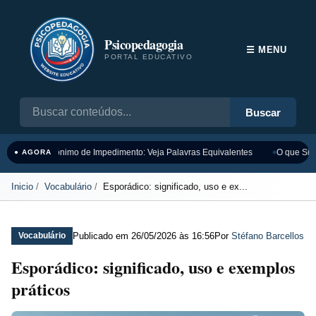
Psicopedagogia
☰ MENU
PORTAL EDUCATIVO
Buscar
Sinônimo de Impedimento: Veja Palavras Equivalentes
O que Sign
● AGORA
Inicio
Vocabulário
Esporádico: significado, uso e ex...
Publicado em
26/05/2026 às 16:56
Por
Stéfano Barcellos
Vocabulário
Esporádico: significado, uso e exemplos
práticos