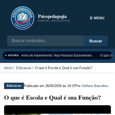
Psicopedagogia
☰ MENU
PORTAL EDUCATIVO
Buscar
Sinônimo de Impedimento: Veja Palavras Equivalentes
O que Sign
● AGORA
Inicio
Educacao
O que é Escola e Qual é sua Função?
Publicado em
26/05/2026 às 19:37
Por
Stéfano Barcellos
Educacao
O que é Escola e Qual é sua Função?