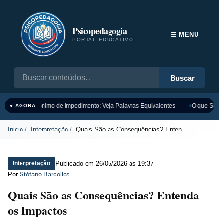
Psicopedagogia
☰ MENU
PORTAL EDUCATIVO
Buscar
Sinônimo de Impedimento: Veja Palavras Equivalentes
O que Sign
● AGORA
Inicio
Interpretação
Quais São as Consequências? Enten...
Publicado em
26/05/2026 às 19:37
Interpretação
Por
Stéfano Barcellos
Quais São as Consequências? Entenda
os Impactos