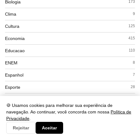
Biologia
173
Clima
9
Cultura
125
Economia
415
Educacao
110
ENEM
8
Espanhol
7
Esporte
28
Exercícios
18
🍪 Usamos cookies para melhorar sua experiência de
Filosofia
41
navegação. Ao continuar, você concorda com nossa
Política de
Privacidade
.
Física
53
Rejeitar
Aceitar
Geografia
169