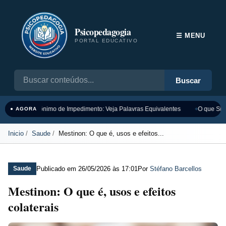
Psicopedagogia
☰ MENU
PORTAL EDUCATIVO
Buscar
Sinônimo de Impedimento: Veja Palavras Equivalentes
O que Sign
● AGORA
Inicio
Saude
Mestinon: O que é, usos e efeitos...
Publicado em
26/05/2026 às 17:01
Por
Stéfano Barcellos
Saude
Mestinon: O que é, usos e efeitos
colaterais