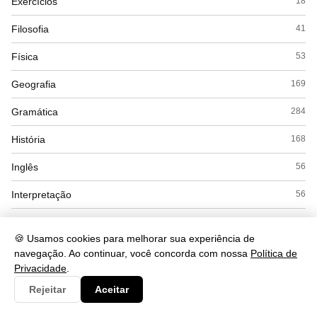
Exercícios
18
Filosofia
41
Física
53
Geografia
169
Gramática
284
História
168
Inglês
56
Interpretação
56
Literatura
53
🍪 Usamos cookies para melhorar sua experiência de
Matemática
169
navegação. Ao continuar, você concorda com nossa
Política de
Privacidade
.
Politica
22
Rejeitar
Aceitar
Química
104