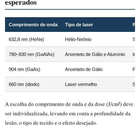
esperados
Comprimento de onda
Tipo de laser
Pro
632,8 nm (HeNe)
Hélio-Neônio
Sup
780–830 nm (GaAlAs)
Arsenieto de Gálio e Alumínio
Int
904 nm (GaAs)
Arsenieto de Gálio
Pro
660 nm (diodo)
Laser vermelho
Sup
A escolha do comprimento de onda e da dose (J/cm²) deve
ser individualizada, levando em conta a profundidade da
lesão, o tipo de tecido e o efeito desejado.