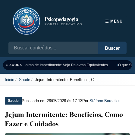
Psicopedagogia
☰ MENU
PORTAL EDUCATIVO
Buscar
Sinônimo de Impedimento: Veja Palavras Equivalentes
O que Sign
● AGORA
Inicio
Saude
Jejum Intermitente: Benefícios, C...
Publicado em
26/05/2026 às 17:13
Por
Stéfano Barcellos
Saude
Jejum Intermitente: Benefícios, Como
Fazer e Cuidados