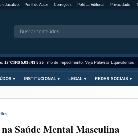
o educativo.
Perfil do Autor
Correções
Política Editorial
Privacidade
Sinônimo de Impedimento: Veja Palavras Equivalentes
o: 18°C
$
R$ 5,03
€
R$ 5,85
ÚDOS ▾
INSTITUCIONAL ▾
LEGAL ▾
REDES SOCIAIS ▾
llos
s na Saúde Mental Masculina