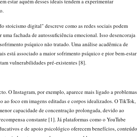
em estar aquém desses ideais tendem a experimentar
o.
o stoicismo digital" descreve como as redes sociais podem
 uma fachada de autossuficiência emocional. Isso desencoraja 
e sofrimento psíquico não tratado. Uma análise acadêmica de
ais está associado a maior sofrimento psíquico e pior bem-estar
tam vulnerabilidades pré-existentes [8].
to. O Instagram, por exemplo, aparece mais ligado a problemas
o ao foco em imagens editadas e corpos idealizados. O TikTok,
 e menor capacidade de concentração prolongada, devido ao
e recompensa constante [1]. Já plataformas como o YouTube
ducativos e de apoio psicológico oferecem benefícios, conteúd