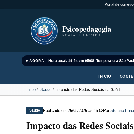
Portal de conteúd
Psicopedagogia
PORTAL EDUCATIVO
● AGORA
Hora atual: 19:54 em 05/08 -
Temperatura São Paul
INÍCIO
CONTE
Inicio
Saude
Impacto das Redes Sociais na Saúd...
Publicado em
26/05/2026 às 15:02
Por
Stéfano Barce
Saude
Impacto das Redes Sociai