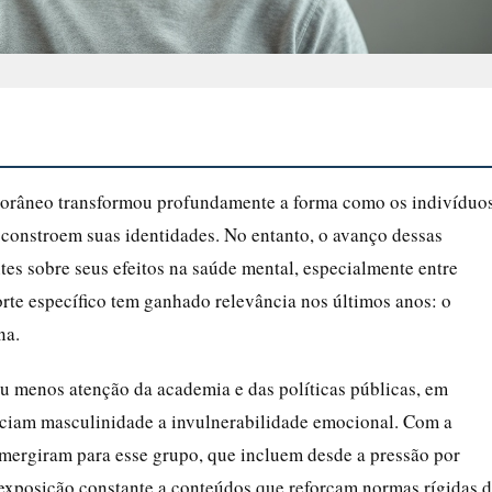
mporâneo transformou profundamente a forma como os indivíduo
constroem suas identidades. No entanto, o avanço dessas
es sobre seus efeitos na saúde mental, especialmente entre
orte específico tem ganhado relevância nos últimos anos: o
na.
u menos atenção da academia e das políticas públicas, em
ociam masculinidade a invulnerabilidade emocional. Com a
 emergiram para esse grupo, que incluem desde a pressão por
 a exposição constante a conteúdos que reforçam normas rígidas 