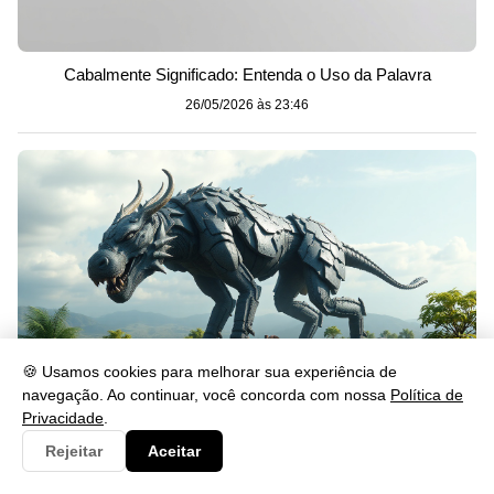
Cabalmente Significado: Entenda o Uso da Palavra
26/05/2026 às 23:46
🍪 Usamos cookies para melhorar sua experiência de
navegação. Ao continuar, você concorda com nossa
Política de
Privacidade
.
Gerou: Significado, Uso e Exemplos na Língua Portuguesa
Rejeitar
Aceitar
26/05/2026 às 23:46