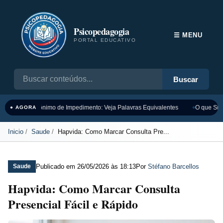
Psicopedagogia
☰ MENU
PORTAL EDUCATIVO
Buscar
Sinônimo de Impedimento: Veja Palavras Equivalentes
O que Sign
● AGORA
Inicio
Saude
Hapvida: Como Marcar Consulta Pre...
Publicado em
26/05/2026 às 18:13
Por
Stéfano Barcellos
Saude
Hapvida: Como Marcar Consulta
Presencial Fácil e Rápido