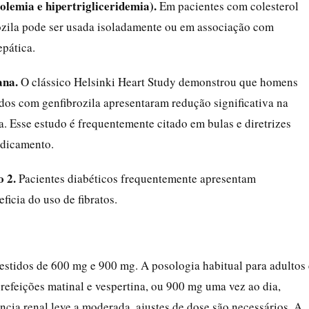
olemia e hipertrigliceridemia).
Em pacientes com colesterol
rozila pode ser usada isoladamente ou em associação com
epática.
ana.
O clássico Helsinki Heart Study demonstrou que homens
os com genfibrozila apresentaram redução significativa na
a. Esse estudo é frequentemente citado em bulas e diretrizes
edicamento.
o 2.
Pacientes diabéticos frequentemente apresentam
ficia do uso de fibratos.
estidos de 600 mg e 900 mg. A posologia habitual para adultos 
refeições matinal e vespertina, ou 900 mg uma vez ao dia,
cia renal leve a moderada, ajustes de dose são necessários. A