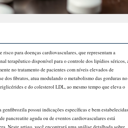
 de risco para doenças cardiovasculares, que representam a
al terapêutico disponível para o controle dos lipídios séricos, 
mente no tratamento de pacientes com níveis elevados de
sse dos fibratos, atua modulando o metabolismo das gorduras no
riglicérides e do colesterol LDL, ao mesmo tempo que eleva o
a genfibrozila possui indicações específicas e bem estabelecidas
 de pancreatite aguda ou de eventos cardiovasculares está
era. Neste artigo, você encontrará uma análise detalhada sobre