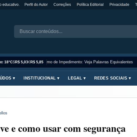
o educativo.
Perfil do Autor
Correções
Política Editorial
Privacidade
Sinônimo de Impedimento: Veja Palavras Equivalentes
o: 18°C
$
R$ 5,03
€
R$ 5,85
ÚDOS ▾
INSTITUCIONAL ▾
LEGAL ▾
REDES SOCIAIS ▾
llos
rve e como usar com segurança