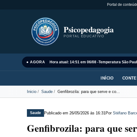
Portal de conteúd
Psicopedagogia
PORTAL EDUCATIVO
● AGORA
Hora atual: 14:51 em 06/08 -
Temperatura São Paul
INÍCIO
CONTE
Inicio
Saude
Genfibrozila: para que serve e co...
Publicado em
26/05/2026 às 16:31
Por
Stéfano Barce
Saude
Genfibrozila: para que se