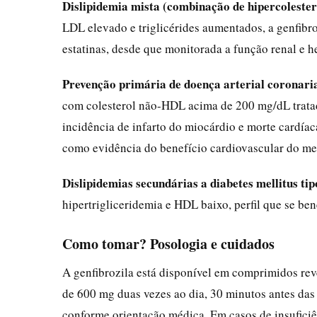
Dislipidemia mista (combinação de hipercolester
LDL elevado e triglicérides aumentados, a genfib
estatinas, desde que monitorada a função renal e h
Prevenção primária de doença arterial coronari
com colesterol não-HDL acima de 200 mg/dL tratad
incidência de infarto do miocárdio e morte cardíac
como evidência do benefício cardiovascular do m
Dislipidemias secundárias a diabetes mellitus tip
hipertrigliceridemia e HDL baixo, perfil que se bene
Como tomar? Posologia e cuidados
A genfibrozila está disponível em comprimidos rev
de 600 mg duas vezes ao dia, 30 minutos antes das 
conforme orientação médica. Em casos de insuficiên