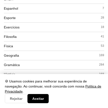
Espanhol
7
Esporte
28
Exercícios
18
Filosofia
41
Física
53
Geografia
169
Gramática
284
História
168
🍪 Usamos cookies para melhorar sua experiência de
Inglês
56
navegação. Ao continuar, você concorda com nossa
Política de
Privacidade
.
Interpretação
56
Rejeitar
Aceitar
Literatura
53