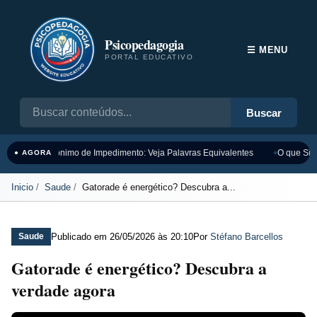
Psicopedagogia
☰ MENU
PORTAL EDUCATIVO
Buscar
Sinônimo de Impedimento: Veja Palavras Equivalentes
O que Sign
● AGORA
Inicio
Saude
Gatorade é energético? Descubra a...
Publicado em
26/05/2026 às 20:10
Por
Stéfano Barcellos
Saude
Gatorade é energético? Descubra a
verdade agora