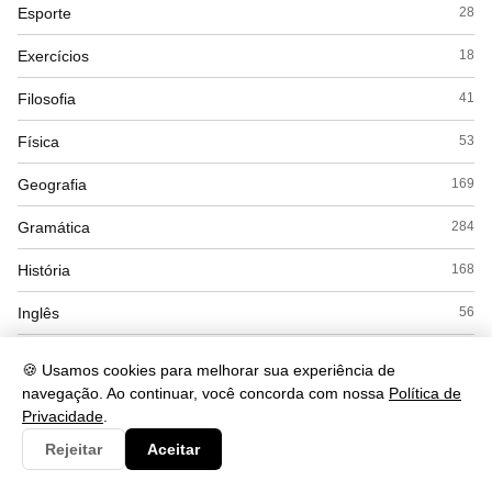
Esporte
28
Exercícios
18
Filosofia
41
Física
53
Geografia
169
Gramática
284
História
168
Inglês
56
Interpretação
56
🍪 Usamos cookies para melhorar sua experiência de
navegação. Ao continuar, você concorda com nossa
Política de
Literatura
53
Privacidade
.
Matemática
169
Rejeitar
Aceitar
Politica
22