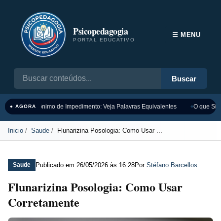
Psicopedagogia
☰ MENU
PORTAL EDUCATIVO
Buscar
Sinônimo de Impedimento: Veja Palavras Equivalentes
O que Sign
● AGORA
Inicio
Saude
Flunarizina Posologia: Como Usar ...
Publicado em
26/05/2026 às 16:28
Por
Stéfano Barcellos
Saude
Flunarizina Posologia: Como Usar
Corretamente