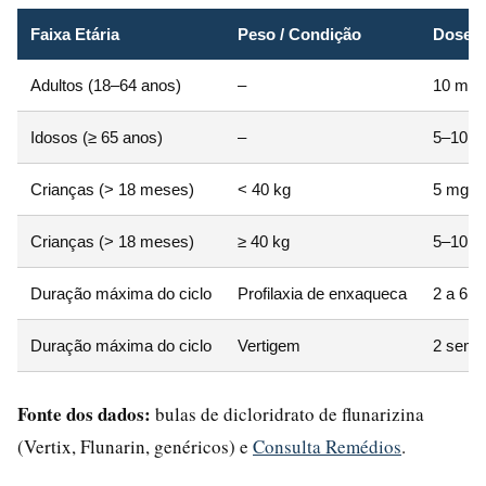
Faixa Etária
Peso / Condição
Dose D
Adultos (18–64 anos)
–
10 mg à
Idosos (≥ 65 anos)
–
5–10 mg
Crianças (> 18 meses)
< 40 kg
5 mg à 
Crianças (> 18 meses)
≥ 40 kg
5–10 mg
Duração máxima do ciclo
Profilaxia de enxaqueca
2 a 6 
Duração máxima do ciclo
Vertigem
2 sema
Fonte dos dados:
bulas de dicloridrato de flunarizina
(Vertix, Flunarin, genéricos) e
Consulta Remédios
.