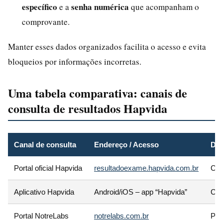
específico
senha numérica
e a
que acompanham o
comprovante.
Manter esses dados organizados facilita o acesso e evita
bloqueios por informações incorretas.
Uma tabela comparativa: canais de
consulta de resultados Hapvida
Canal de consulta
Endereço / Acesso
Dad
Portal oficial Hapvida
resultadoexame.hapvida.com.br
CPF
Aplicativo Hapvida
Android/iOS – app “Hapvida”
CPF
Portal NotreLabs
notrelabs.com.br
Pro