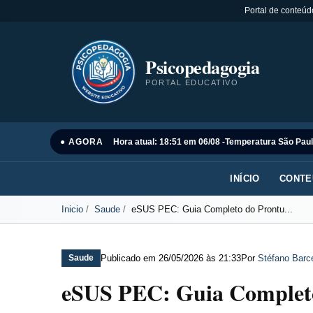
Portal de conteúd
Psicopedagogia
PORTAL EDUCATIVO
● AGORA
Hora atual: 18:51 em 06/08 -
Temperatura São Paul
INÍCIO
CONTE
Inicio
Saude
eSUS PEC: Guia Completo do Prontu...
Publicado em
26/05/2026 às 21:33
Por
Stéfano Barce
Saude
eSUS PEC: Guia Completo