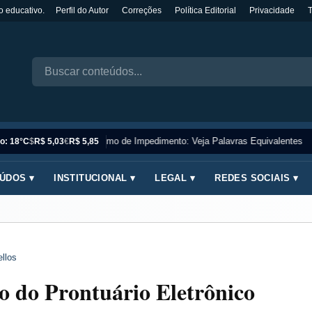
o educativo.
Perfil do Autor
Correções
Política Editorial
Privacidade
Sinônimo de Impedimento: Veja Palavras Equivalentes
o: 18°C
$
R$ 5,03
€
R$ 5,85
ÚDOS ▾
INSTITUCIONAL ▾
LEGAL ▾
REDES SOCIAIS ▾
llos
 do Prontuário Eletrônico