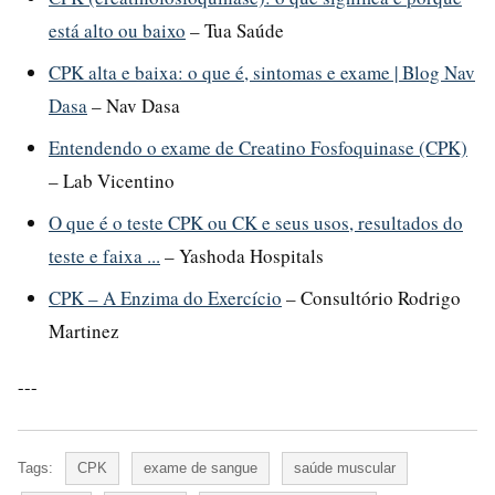
está alto ou baixo
– Tua Saúde
CPK alta e baixa: o que é, sintomas e exame | Blog Nav
Dasa
– Nav Dasa
Entendendo o exame de Creatino Fosfoquinase (CPK)
– Lab Vicentino
O que é o teste CPK ou CK e seus usos, resultados do
teste e faixa ...
– Yashoda Hospitals
CPK – A Enzima do Exercício
– Consultório Rodrigo
Martinez
---
Tags:
CPK
exame de sangue
saúde muscular