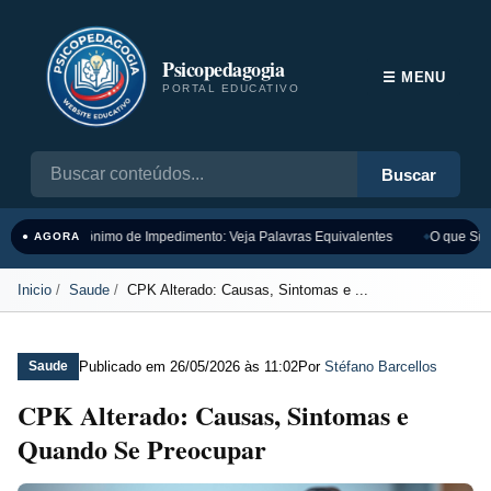
Psicopedagogia
☰ MENU
PORTAL EDUCATIVO
Buscar
Sinônimo de Impedimento: Veja Palavras Equivalentes
O que Sign
● AGORA
Inicio
Saude
CPK Alterado: Causas, Sintomas e ...
Publicado em
26/05/2026 às 11:02
Por
Stéfano Barcellos
Saude
CPK Alterado: Causas, Sintomas e
Quando Se Preocupar