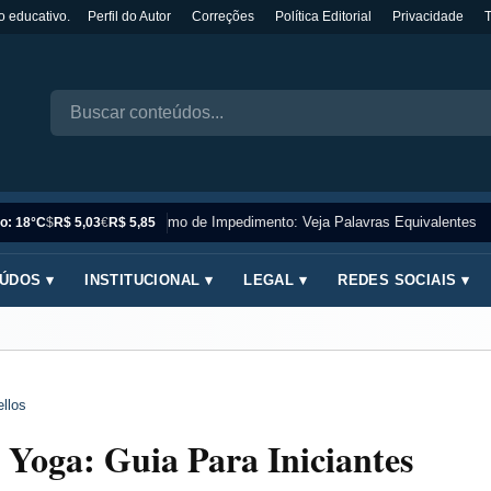
o educativo.
Perfil do Autor
Correções
Política Editorial
Privacidade
Sinônimo de Impedimento: Veja Palavras Equivalentes
o: 18°C
$
R$ 5,03
€
R$ 5,85
ÚDOS ▾
INSTITUCIONAL ▾
LEGAL ▾
REDES SOCIAIS ▾
llos
Yoga: Guia Para Iniciantes