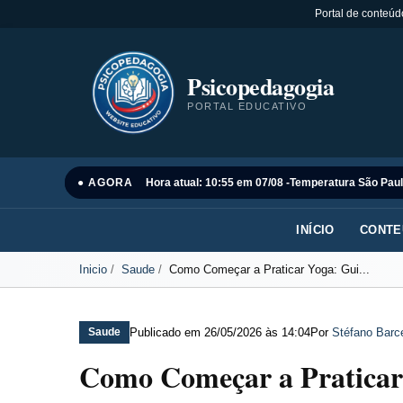
Portal de conteúd
Psicopedagogia
PORTAL EDUCATIVO
● AGORA
Hora atual: 10:55 em 07/08 -
Temperatura São Paul
INÍCIO
CONTE
Inicio
Saude
Como Começar a Praticar Yoga: Gui...
Publicado em
26/05/2026 às 14:04
Por
Stéfano Barce
Saude
Como Começar a Praticar 