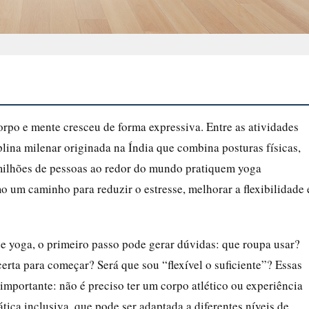
orpo e mente cresceu de forma expressiva. Entre as atividades
lina milenar originada na Índia que combina posturas físicas,
 milhões de pessoas ao redor do mundo pratiquem yoga
 um caminho para reduzir o estresse, melhorar a flexibilidade 
e yoga, o primeiro passo pode gerar dúvidas: que roupa usar?
rta para começar? Será que sou “flexível o suficiente”? Essas
mportante: não é preciso ter um corpo atlético ou experiência
ática inclusiva, que pode ser adaptada a diferentes níveis de