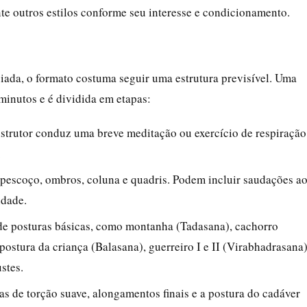
e outros estilos conforme seu interesse e condicionamento.
uiada, o formato costuma seguir uma estrutura previsível. Uma
 minutos e é dividida em etapas:
instrutor conduz uma breve meditação ou exercício de respiração
.
pescoço, ombros, coluna e quadris. Podem incluir saudações a
idade.
de posturas básicas, como montanha (Tadasana), cachorro
stura da criança (Balasana), guerreiro I e II (Virabhadrasana)
ustes.
ras de torção suave, alongamentos finais e a postura do cadáver