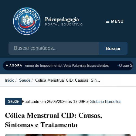
Psicopedagogia
☰ MENU
PORTAL EDUCATIVO
Buscar
Sinônimo de Impedimento: Veja Palavras Equivalentes
O que Sign
● AGORA
Inicio
Saude
Cólica Menstrual CID: Causas, Sin...
Publicado em
26/05/2026 às 17:09
Por
Stéfano Barcellos
Saude
Cólica Menstrual CID: Causas,
Sintomas e Tratamento