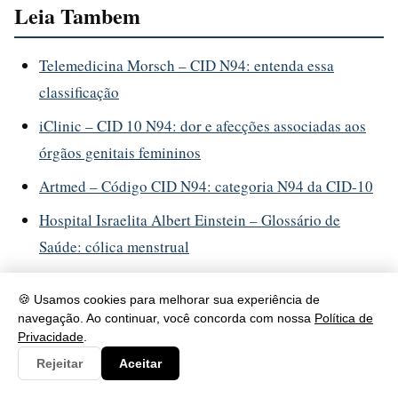
Leia Tambem
Telemedicina Morsch – CID N94: entenda essa
classificação
iClinic – CID 10 N94: dor e afecções associadas aos
órgãos genitais femininos
Artmed – Código CID N94: categoria N94 da CID-10
Hospital Israelita Albert Einstein – Glossário de
Saúde: cólica menstrual
Portal Afya – CID-10 N94: dor e afecções associadas
🍪 Usamos cookies para melhorar sua experiência de
com os órgãos genitais femininos
navegação. Ao continuar, você concorda com nossa
Política de
Privacidade
.
Rejeitar
Aceitar
Tags:
saude
cólica menstrual
CID
dor menstrual