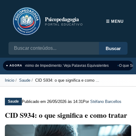
Psicopedagogia
☰ MENU
PORTAL EDUCATIVO
Buscar
Sinônimo de Impedimento: Veja Palavras Equivalentes
O que Sign
● AGORA
Inicio
Saude
CID S934: o que significa e como ...
Publicado em
26/05/2026 às 14:31
Por
Stéfano Barcellos
Saude
CID S934: o que significa e como tratar