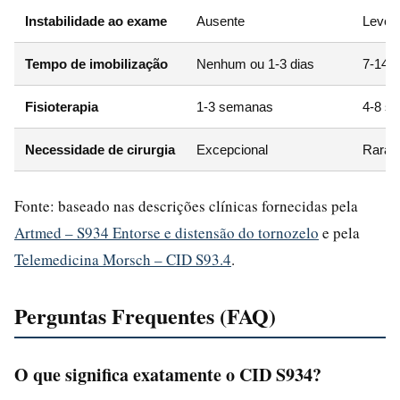
Instabilidade ao exame
Ausente
Leve 
Tempo de imobilização
Nenhum ou 1-3 dias
7-14 d
Fisioterapia
1-3 semanas
4-8 s
Necessidade de cirurgia
Excepcional
Rara
Fonte: baseado nas descrições clínicas fornecidas pela
Artmed – S934 Entorse e distensão do tornozelo
e pela
Telemedicina Morsch – CID S93.4
.
Perguntas Frequentes (FAQ)
O que significa exatamente o CID S934?