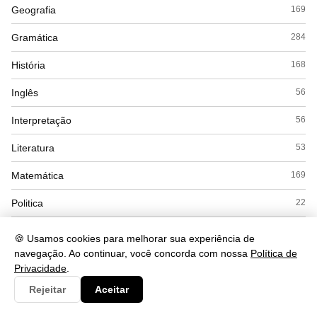
Geografia
169
Gramática
284
História
168
Inglês
56
Interpretação
56
Literatura
53
Matemática
169
Politica
22
Química
104
🍪 Usamos cookies para melhorar sua experiência de
navegação. Ao continuar, você concorda com nossa
Política de
Redação
12
Privacidade
.
Saude
490
Rejeitar
Aceitar
Seguranca
93