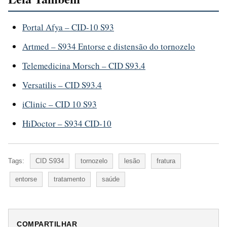
Portal Afya – CID-10 S93
Artmed – S934 Entorse e distensão do tornozelo
Telemedicina Morsch – CID S93.4
Versatilis – CID S93.4
iClinic – CID 10 S93
HiDoctor – S934 CID-10
Tags:
CID S934
tornozelo
lesão
fratura
entorse
tratamento
saúde
COMPARTILHAR