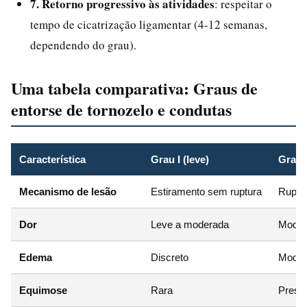
7. Retorno progressivo às atividades
: respeitar o
tempo de cicatrização ligamentar (4-12 semanas,
dependendo do grau).
Uma tabela comparativa: Graus de
entorse de tornozelo e condutas
Característica
Grau I (leve)
Grau 
Mecanismo de lesão
Estiramento sem ruptura
Ruptur
Dor
Leve a moderada
Moder
Edema
Discreto
Moder
Equimose
Rara
Prese