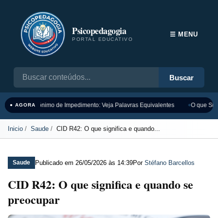
Psicopedagogia
☰ MENU
PORTAL EDUCATIVO
Buscar
Sinônimo de Impedimento: Veja Palavras Equivalentes
O que Sign
● AGORA
Inicio
Saude
CID R42: O que significa e quando...
Publicado em
26/05/2026 às 14:39
Por
Stéfano Barcellos
Saude
CID R42: O que significa e quando se
preocupar