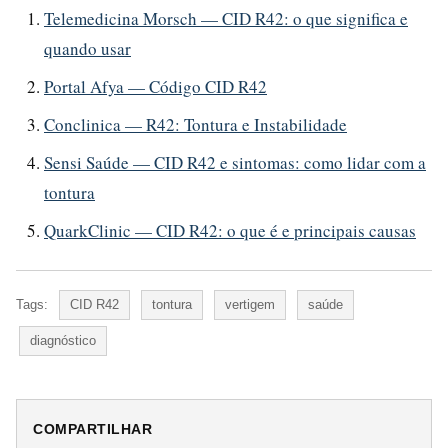
Telemedicina Morsch — CID R42: o que significa e
quando usar
Portal Afya — Código CID R42
Conclinica — R42: Tontura e Instabilidade
Sensi Saúde — CID R42 e sintomas: como lidar com a
tontura
QuarkClinic — CID R42: o que é e principais causas
Tags:
CID R42
tontura
vertigem
saúde
diagnóstico
COMPARTILHAR