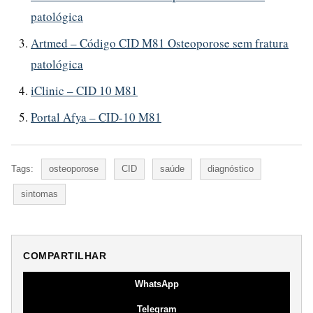
patológica
Artmed – Código CID M81 Osteoporose sem fratura
patológica
iClinic – CID 10 M81
Portal Afya – CID-10 M81
Tags:
osteoporose
CID
saúde
diagnóstico
sintomas
COMPARTILHAR
WhatsApp
Telegram