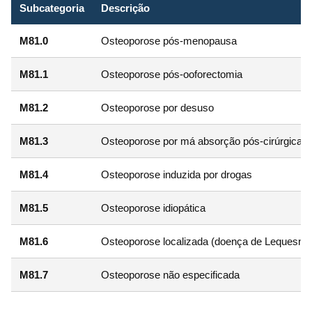
Subcategoria
Descrição
M81.0
Osteoporose pós-menopausa
M81.1
Osteoporose pós-ooforectomia
M81.2
Osteoporose por desuso
M81.3
Osteoporose por má absorção pós-cirúrgica
M81.4
Osteoporose induzida por drogas
M81.5
Osteoporose idiopática
M81.6
Osteoporose localizada (doença de Lequesne
M81.7
Osteoporose não especificada