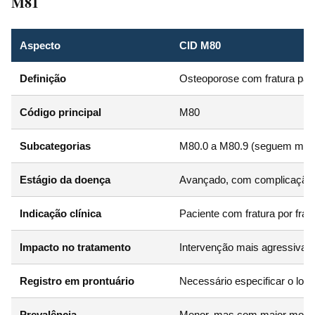
M81
Aspecto
CID M80
Definição
Osteoporose com fratura pato
Código principal
M80
Subcategorias
M80.0 a M80.9 (seguem mes
Estágio da doença
Avançado, com complicação j
Indicação clínica
Paciente com fratura por frag
Impacto no tratamento
Intervenção mais agressiva e 
Registro em prontuário
Necessário especificar o local
Prevalência
Menor, mas com maior morb