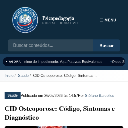
Psicopedagogia
☰ MENU
PORTAL EDUCATIVO
Buscar
Sinônimo de Impedimento: Veja Palavras Equivalentes
O que Sign
● AGORA
Inicio
Saude
CID Osteoporose: Código, Sintomas...
Publicado em
26/05/2026 às 14:57
Por
Stéfano Barcellos
Saude
CID Osteoporose: Código, Sintomas e
Diagnóstico