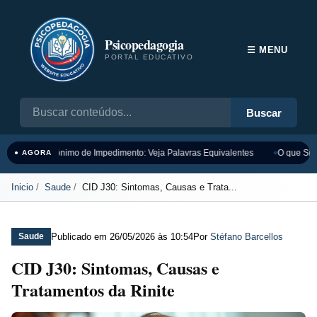
Psicopedagogia
☰ MENU
PORTAL EDUCATIVO
Buscar
Sinônimo de Impedimento: Veja Palavras Equivalentes
O que Sign
● AGORA
Inicio
Saude
CID J30: Sintomas, Causas e Trata...
Publicado em
26/05/2026 às 10:54
Por
Stéfano Barcellos
Saude
CID J30: Sintomas, Causas e
Tratamentos da Rinite