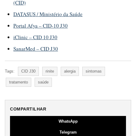
(CID)
DATASUS / Ministério da Saúde
Portal Afya – CID-10 J30
iClinic – CID 10 J30
SanarMed – CID J30
Tags:
CID J30
rinite
alergia
sintomas
tratamento
saúde
COMPARTILHAR
WhatsApp
Telegram