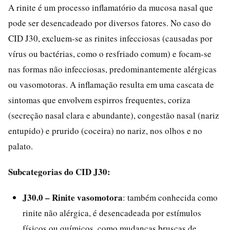
A rinite é um processo inflamatório da mucosa nasal que
pode ser desencadeado por diversos fatores. No caso do
CID J30, excluem-se as rinites infecciosas (causadas por
vírus ou bactérias, como o resfriado comum) e focam-se
nas formas não infecciosas, predominantemente alérgicas
ou vasomotoras. A inflamação resulta em uma cascata de
sintomas que envolvem espirros frequentes, coriza
(secreção nasal clara e abundante), congestão nasal (nariz
entupido) e prurido (coceira) no nariz, nos olhos e no
palato.
Subcategorias do CID J30:
J30.0 – Rinite vasomotora
: também conhecida como
rinite não alérgica, é desencadeada por estímulos
físicos ou químicos, como mudanças bruscas de