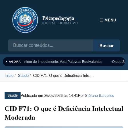
Psicopedagogia
☰ MENU
PORTAL EDUCATIVO
Buscar
Sinônimo de Impedimento: Veja Palavras Equivalentes
O que Sign
● AGORA
Inicio
Saude
CID F71: O que é Deficiência Inte...
Publicado em
26/05/2026 às 14:41
Por
Stéfano Barcellos
Saude
CID F71: O que é Deficiência Intelectual
Moderada