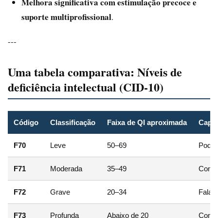
Melhora significativa com estimulação precoce e
suporte multiprofissional
.
---
Uma tabela comparativa: Níveis de
deficiência intelectual (CID-10)
Código
Classificação
Faixa de QI aproximada
Capac
F70
Leve
50–69
Pode 
F71
Moderada
35–49
Comun
F72
Grave
20–34
Fala m
F73
Profunda
Abaixo de 20
Comun