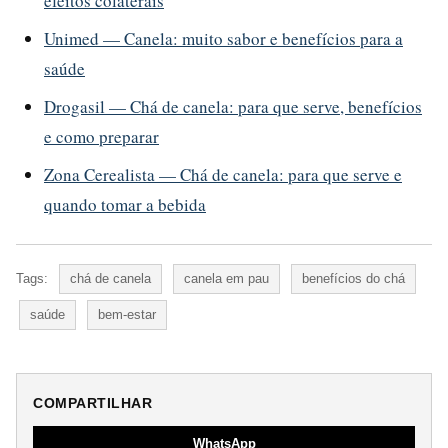
efeitos colaterais
Unimed — Canela: muito sabor e benefícios para a
saúde
Drogasil — Chá de canela: para que serve, benefícios
e como preparar
Zona Cerealista — Chá de canela: para que serve e
quando tomar a bebida
Tags:
chá de canela
canela em pau
benefícios do chá
saúde
bem-estar
COMPARTILHAR
WhatsApp