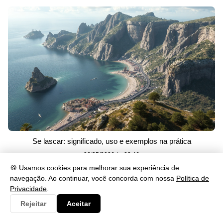
Se lascar: significado, uso e exemplos na prática
26/05/2026 às 23:46
🍪 Usamos cookies para melhorar sua experiência de
navegação. Ao continuar, você concorda com nossa
Política de
Categorias
Privacidade
.
Rejeitar
Aceitar
Artes
230