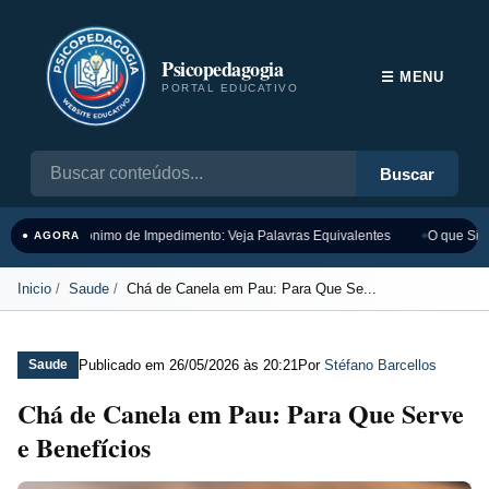
Psicopedagogia
☰ MENU
PORTAL EDUCATIVO
Buscar
Sinônimo de Impedimento: Veja Palavras Equivalentes
O que Sign
● AGORA
Inicio
Saude
Chá de Canela em Pau: Para Que Se...
Publicado em
26/05/2026 às 20:21
Por
Stéfano Barcellos
Saude
Chá de Canela em Pau: Para Que Serve
e Benefícios