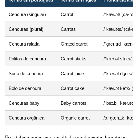
Cenoura (singular)
Carrot
/ˈkær.ət/ (cá-rot)
Cenouras (plural)
Carrots
/ˈkær.əts/ (cá-rot
Cenoura ralada
Grated carrot
/ˈɡreɪ.tɪd ˈkær.ət/
Palitos de cenoura
Carrot sticks
/ˈkær.ət stɪks/ (c
Suco de cenoura
Carrot juice
/ˈkær.ət dʒuːs/ (c
Bolo de cenoura
Carrot cake
/ˈkær.ət keɪk/ (cá
Cenouras baby
Baby carrots
/ˈbeɪ.bi ˈkær.əts/ 
Cenoura orgânica
Organic carrot
/ɔːˈɡæn.ɪk ˈkær.ət
Essa tabela pode ser consultada rapidamente durante os