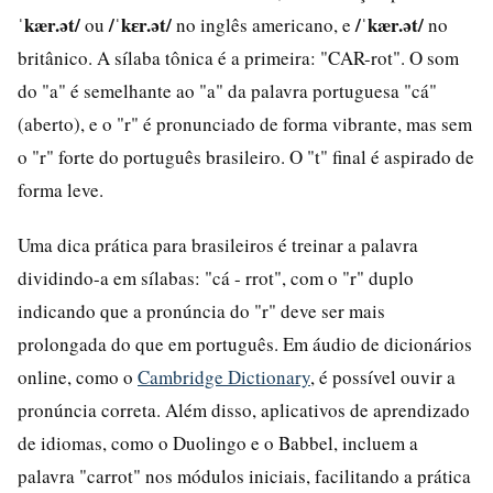
ˈkær.ət/
/ˈkɛr.ət/
/ˈkær.ət/
ou
no inglês americano, e
no
britânico. A sílaba tônica é a primeira: "CAR-rot". O som
do "a" é semelhante ao "a" da palavra portuguesa "cá"
(aberto), e o "r" é pronunciado de forma vibrante, mas sem
o "r" forte do português brasileiro. O "t" final é aspirado de
forma leve.
Uma dica prática para brasileiros é treinar a palavra
dividindo-a em sílabas: "cá - rrot", com o "r" duplo
indicando que a pronúncia do "r" deve ser mais
prolongada do que em português. Em áudio de dicionários
online, como o
Cambridge Dictionary
, é possível ouvir a
pronúncia correta. Além disso, aplicativos de aprendizado
de idiomas, como o Duolingo e o Babbel, incluem a
palavra "carrot" nos módulos iniciais, facilitando a prática