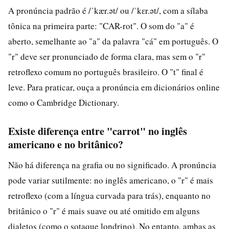
A pronúncia padrão é /ˈkær.ət/ ou /ˈkɛr.ət/, com a sílaba
tônica na primeira parte: "CAR-rot". O som do "a" é
aberto, semelhante ao "a" da palavra "cá" em português. O
"r" deve ser pronunciado de forma clara, mas sem o "r"
retroflexo comum no português brasileiro. O "t" final é
leve. Para praticar, ouça a pronúncia em dicionários online
como o Cambridge Dictionary.
Existe diferença entre "carrot" no inglês
americano e no britânico?
Não há diferença na grafia ou no significado. A pronúncia
pode variar sutilmente: no inglês americano, o "r" é mais
retroflexo (com a língua curvada para trás), enquanto no
britânico o "r" é mais suave ou até omitido em alguns
dialetos (como o sotaque londrino). No entanto, ambas as