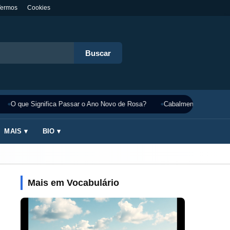
Termos
Cookies
Buscar
O que Significa Passar o Ano Novo de Rosa?
Cabalmente Significado
MAIS ▾
BIO ▾
Mais em Vocabulário