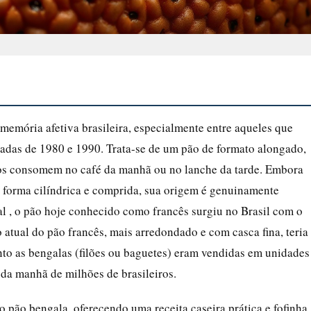
emória afetiva brasileira, especialmente entre aqueles que
cadas de 1980 e 1990. Trata-se de um pão de formato alongado,
tos consomem no café da manhã ou no lanche da tarde. Embora
 forma cilíndrica e comprida, sua origem é genuinamente
l , o pão hoje conhecido como francês surgiu no Brasil com o
 atual do pão francês, mais arredondado e com casca fina, teria
to as bengalas (filões ou baguetes) eram vendidas em unidades
 da manhã de milhões de brasileiros.
o pão bengala, oferecendo uma receita caseira prática e fofinha,