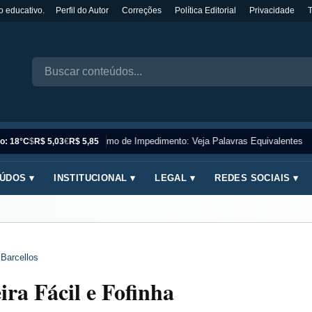
o educativo.
Perfil do Autor
Correções
Política Editorial
Privacidade
Sinônimo de Impedimento: Veja Palavras Equivalentes
o: 18°C
$
R$ 5,03
€
R$ 5,85
ÚDOS ▾
INSTITUCIONAL ▾
LEGAL ▾
REDES SOCIAIS ▾
 Barcellos
ira Fácil e Fofinha