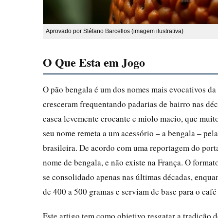
Aprovado por Stéfano Barcellos (imagem ilustrativa)
O Que Esta em Jogo
O pão bengala é um dos nomes mais evocativos da m
cresceram frequentando padarias de bairro nas dé
casca levemente crocante e miolo macio, que mui
seu nome remeta a um acessório – a bengala – pela
brasileira. De acordo com uma reportagem do porta
nome de bengala, e não existe na França. O formato
se consolidado apenas nas últimas décadas, enquan
de 400 a 500 gramas e serviam de base para o café
Este artigo tem como objetivo resgatar a tradição d