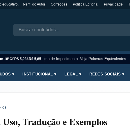
o educativo.
Perfil do Autor
Correções
Política Editorial
Privacidade
Sinônimo de Impedimento: Veja Palavras Equivalentes
o: 18°C
$
R$ 5,03
€
R$ 5,85
ÚDOS ▾
INSTITUCIONAL ▾
LEGAL ▾
REDES SOCIAIS ▾
llos
a Uso, Tradução e Exemplos