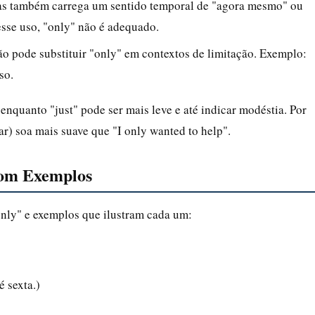
mas também carrega um sentido temporal de "agora mesmo" ou
sse uso, "only" não é adequado.
ão pode substituir "only" em contextos de limitação. Exemplo:
so.
enquanto "just" pode ser mais leve e até indicar modéstia. Por
ar) soa mais suave que "I only wanted to help".
 com Exemplos
only" e exemplos que ilustram cada um:
é sexta.)