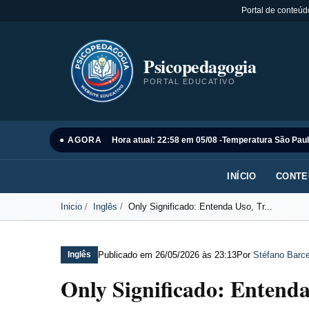
Portal de conteúd
Psicopedagogia
PORTAL EDUCATIVO
● AGORA
Hora atual: 22:58 em 05/08 -
Temperatura São Paul
INÍCIO
CONTE
Inicio
Inglês
Only Significado: Entenda Uso, Tr...
Publicado em
26/05/2026 às 23:13
Por
Stéfano Barce
Inglês
Only Significado: Entend