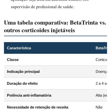
supervisão de profissional de saúde.
Uma tabela comparativa: BetaTrinta vs.
outros corticoides injetáveis
Característica
BetaTrin
Classe
Corticost
Indicação principal
Doenças i
Duração do efeito
2 a 4 se
Potência anti-inflamatória
Alta (equ
Necessidade de retenção de receita
Não