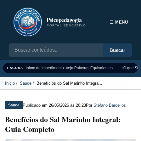
Psicopedagogia
☰ MENU
PORTAL EDUCATIVO
Buscar
Sinônimo de Impedimento: Veja Palavras Equivalentes
O que Sign
● AGORA
Inicio
Saude
Benefícios do Sal Marinho Integra...
Publicado em
26/05/2026 às 20:23
Por
Stéfano Barcellos
Saude
Benefícios do Sal Marinho Integral:
Guia Completo